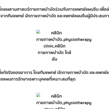
ะบบ โดยผสานศาสตร์กายภาพบำบัดร่วมกับการแพทย์แผนจีน เพื่
ิดจากทีมแพทย์ นักกายภาพบำบัด และแพทย์แผนจีนผู้มีประสบก
ี่แท้
จริง
ของ
อาการ
โดย
ทีม
แพทย์
นัก
กายภาพบำบัด
และ
แพทย์
างแผน
การ
รักษา
เฉพาะ
บุคคล
ที่
เหมาะ
สม
ที่สุด