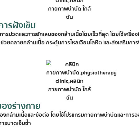
ารฝังเข็ม
การ
ปวด
และ
การ
อักเสบ
ของ
กล้าม
เนื้อ
โดย
เร็ว
ที่สุด
โดย
ใช้
เครื่อง
อ
ช่วย
คลาย
กล้าม
เนื้อ
กระตุ้น
การ
ไหล
เวียน
โลหิต
และ
ส่ง
เสริม
การ
ของร่างกาย
อง
กล้าม
เนื้อ
และ
ข้อ
ต่อ
โดย
ใช้
โปรแกรม
กายภาพบำบัด
และ
การ
อ
การ
บาด
เจ็บ
ซ้ำ