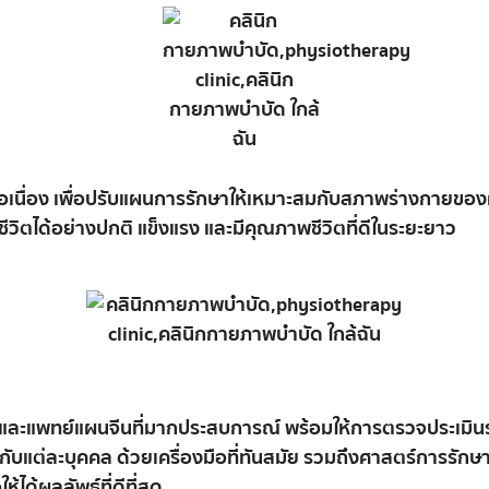
่อ
เนื่อง
เพื่อ
ปรับ
แผนการ
รักษา
ให้
เหมาะ
สม
กับ
สภาพ
ร่างกาย
ของ
ชีวิต
ได้
อย่าง
ปกติ
แข็ง
แรง
และ
มี
คุณภาพ
ชีวิต
ที่
ดี
ใน
ระยะ
ยาว
และ
แพทย์
แผน
จีน
ที่
มาก
ประสบการณ์
พร้อม
ให้การ
ตรวจ
ประเมิน
กับ
แต่ละ
บุคคล
ด้วย
เครื่อง
มือ
ที่
ทัน
สมัย
รวม
ถึง
ศาสตร์
การ
รักษ
อ
ให้
ได้
ผลลัพธ์
ที่
ดี
ที่สุด