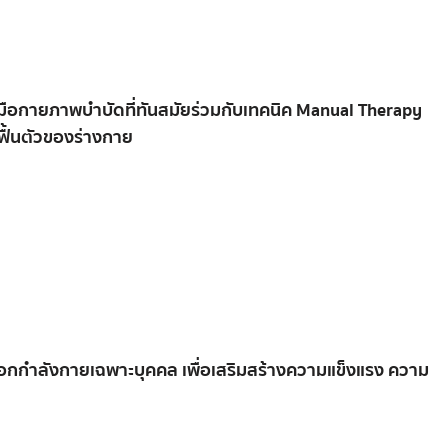
มือ
กายภาพบำบัด
ที่
ทัน
สมัย
ร่วม
กับ
เทคนิค
Manual
Therapy
ฟื้น
ตัว
ของ
ร่างกาย
อก
กำลัง
กาย
เฉพาะ
บุคคล
เพื่อ
เสริม
สร้าง
ความ
แข็ง
แรง
ความ