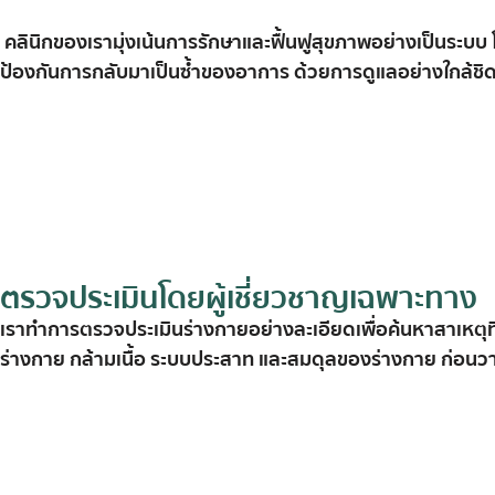
คลินิกของเรามุ่งเน้นการรักษาและฟื้นฟูสุขภาพอย่างเป็นร
ป้องกันการกลับมาเป็นซ้ำของอาการ ด้วยการดูแลอย่างใกล้ช
ตรวจประเมินโดยผู้เชี่ยวชาญเฉพาะทาง
เรา
ทำการ
ตรวจ
ประเมิน
ร่างกาย
อย่าง
ละเอียด
เพื่อ
ค้นหา
สาเหตุ
ท
ร่างกาย
กล้าม
เนื้อ
ระบบ
ประสาท
และ
สมดุล
ของ
ร่างกาย
ก่อน
ว