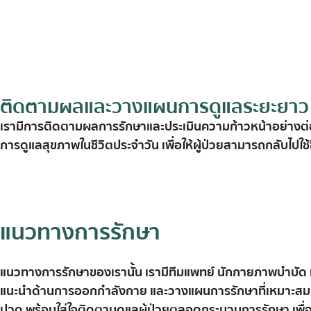
ติดตามผลและวางแผนการดูแลระยะยาว
เรา
มี
การ
ติดตาม
ผล
การ
รักษา
และ
ประเมิน
ความ
ก้าวหน้า
อย่าง
ต
การ
ดูแล
สุขภาพ
ใน
ชีวิต
ประจำ
วัน
เพื่อ
ให้
ผู้
ป่วย
สามารถ
กลับ
ไป
ใช้
แนวทางการรักษา
แนวทาง
การ
รักษา
ของ
เรา
นั้น
เรา
มี
ทีม
แพทย์
นัก
กายภาพบำบัด
แนะนำ
ด้าน
การ
ออก
กำลัง
กาย
และ
วางแผน
การ
รักษา
ที่
เหมาะ
สม
ปวด
พร้อม
ใส่ใจ
ติดตาม
ดูแล
ผู้
ป่วย
ตลอด
กระบวนการ
รักษา
เพื่