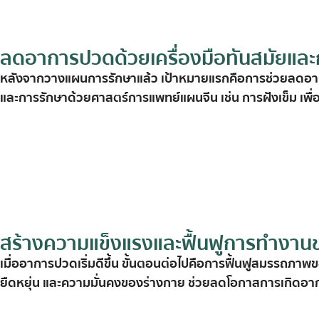
ลดอาการปวดด้วยเครื่องมือทันสมัยและก
หลัง
จาก
วางแผน
การ
รักษา
แล้ว
เป้า
หมาย
แรก
คือ
การ
ช่วย
ลด
อา
และ
การ
รักษา
ด้วย
ศาสตร์
การ
แพทย์
แผน
จีน
เช่น
การ
ฝัง
เข็ม
เพื่
สร้างความแข็งแรงและฟื้นฟูการทำงาน
เมื่อ
อาการ
ปวด
เริ่ม
ดี
ขึ้น
ขั้น
ตอน
ต่อ
ไป
คือ
การ
ฟื้นฟู
สมรรถภาพ
ข
ยืดหยุ่น
และ
ความ
มั่นคง
ของ
ร่างกาย
ช่วย
ลด
โอกาส
การ
เกิด
อา