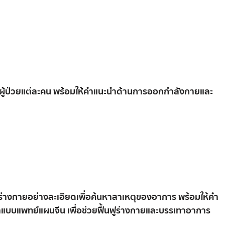
ผู้
ป่วย
แต่ละ
คน
พร้อม
ให้
คำ
แนะนำ
ด้าน
การ
ออก
กำลัง
กาย
และ
ร่างกาย
อย่าง
ละเอียด
เพื่อ
ค้นหา
สาเหตุ
ของ
อาการ
พร้อม
ให้
คำ
า
แบบ
แพทย์
แผน
จีน
เพื่อ
ช่วย
ฟื้นฟู
ร่างกาย
และ
บรรเทา
อาการ