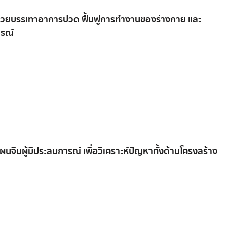
อช่วยบรรเทาอาการปวด ฟื้นฟูการทำงานของร่างกาย และ
ารณ์
แผน
จีน
ผู้
มี
ประสบการณ์
เพื่อ
วิเคราะห์
ปัญหา
ทั้ง
ด้าน
โครงสร้าง