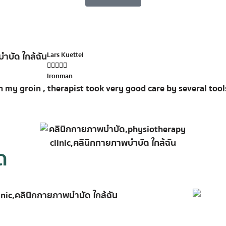
Lars Kuettel





Ironman
on my groin , therapist took very good care by several too
ด